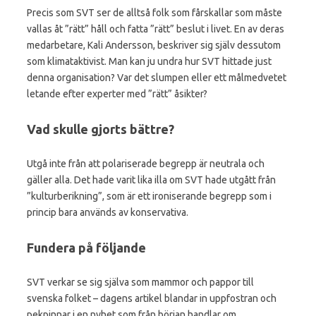
Precis som SVT ser de alltså folk som fårskallar som måste
vallas åt ”rätt” håll och fatta ”rätt” beslut i livet. En av deras
medarbetare, Kali Andersson, beskriver sig själv dessutom
som klimataktivist. Man kan ju undra hur SVT hittade just
denna organisation? Var det slumpen eller ett målmedvetet
letande efter experter med ”rätt” åsikter?
Vad skulle gjorts bättre?
Utgå inte från att polariserade begrepp är neutrala och
gäller alla. Det hade varit lika illa om SVT hade utgått från
”kulturberikning”, som är ett ironiserande begrepp som i
princip bara används av konservativa.
Fundera på följande
SVT verkar se sig själva som mammor och pappor till
svenska folket – dagens artikel blandar in uppfostran och
pekpinnar i en nyhet som från början handlar om