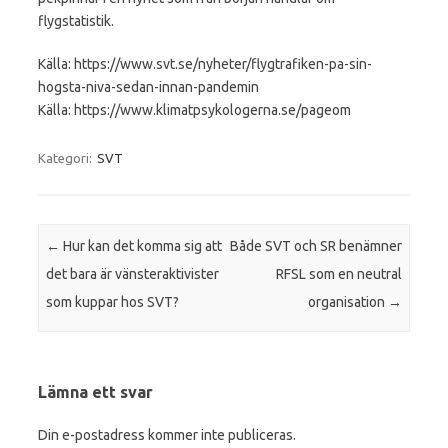
flygstatistik.
Källa: https://www.svt.se/nyheter/flygtrafiken-pa-sin-
hogsta-niva-sedan-innan-pandemin
Källa: https://www.klimatpsykologerna.se/pageom
Kategori:
SVT
Inläggsnavigering
←
Hur kan det komma sig att
Både SVT och SR benämner
det bara är vänsteraktivister
RFSL som en neutral
som kuppar hos SVT?
organisation
→
Lämna ett svar
Din e-postadress kommer inte publiceras.