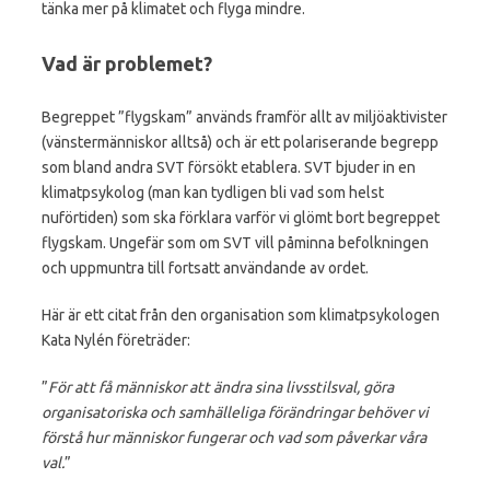
tänka mer på klimatet och flyga mindre.
Vad är problemet?
Begreppet ”flygskam” används framför allt av miljöaktivister
(vänstermänniskor alltså) och är ett polariserande begrepp
som bland andra SVT försökt etablera. SVT bjuder in en
klimatpsykolog (man kan tydligen bli vad som helst
nuförtiden) som ska förklara varför vi glömt bort begreppet
flygskam. Ungefär som om SVT vill påminna befolkningen
och uppmuntra till fortsatt användande av ordet.
Här är ett citat från den organisation som klimatpsykologen
Kata Nylén företräder:
”
För att få människor att ändra sina livsstilsval, göra
organisatoriska och samhälleliga förändringar behöver vi
förstå hur människor fungerar och vad som påverkar våra
val.
”