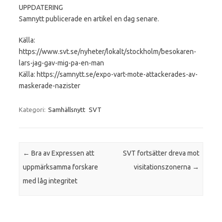
UPPDATERING
Samnytt publicerade en artikel en dag senare.
Källa:
https://www.svt.se/nyheter/lokalt/stockholm/besokaren-
lars-jag-gav-mig-pa-en-man
Källa: https://samnytt.se/expo-vart-mote-attackerades-av-
maskerade-nazister
Kategori:
Samhällsnytt
SVT
Inläggsnavigering
←
Bra av Expressen att
SVT fortsätter dreva mot
uppmärksamma forskare
visitationszonerna
→
med låg integritet