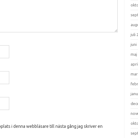
okt
sep
aug
juli
juni
maj
apri
mar
feb
janu
dec
nov
okt
lats i denna webbläsare till nästa gång jag skriver en
sep