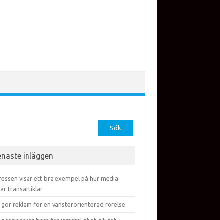
efter:
enaste inläggen
ressen visar ett bra exempel på hur media
lar transartiklar
 gör reklam för en vänsterorienterad rörelse