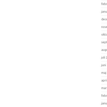
feb
janu
dec
nov
okt
sep
aug
juli
juni
maj
apri
mar
feb
janu