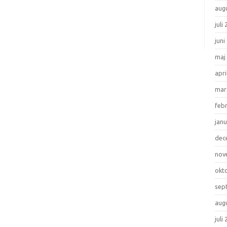
aug
juli
juni
maj
apri
mar
feb
janu
dec
nov
okt
sep
aug
juli