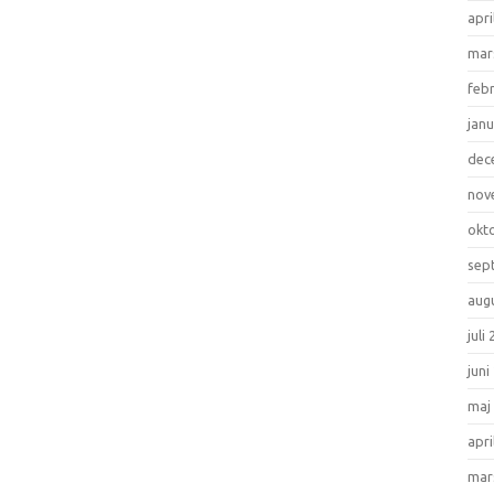
apri
mar
feb
janu
dec
nov
okt
sep
aug
juli
juni
maj
apri
mar