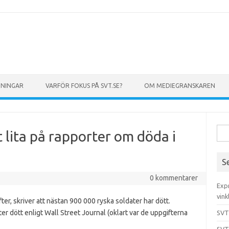
GNINGAR
VARFÖR FOKUS PÅ SVT.SE?
OM MEDIEGRANSKAREN
Sök 
 lita på rapporter om döda i
S
0 kommentarer
Exp
vink
ter, skriver att nästan 900 000 ryska soldater har dött.
er dött enligt Wall Street Journal (oklart var de uppgifterna
SVT