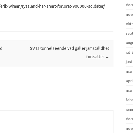
dec
/erik-wiman/ryssland-har-snart-forlorat-900000-soldater/
nov
okt
sep
aug
ad
SVTs tunnelseende vad gäller jämställdhet
juli
fortsätter
→
juni
maj
apri
mar
feb
janu
dec
nov