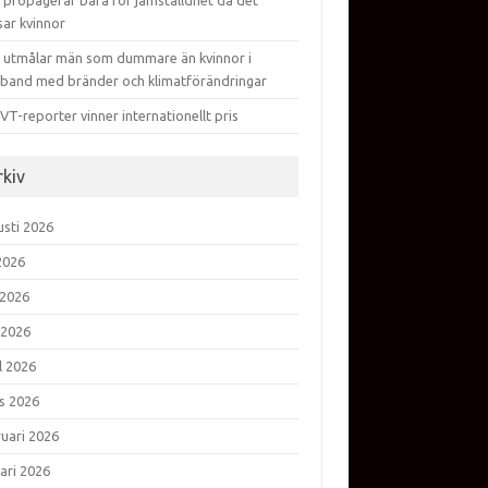
 propagerar bara för jämställdhet då det
sar kvinnor
 utmålar män som dummare än kvinnor i
band med bränder och klimatförändringar
VT-reporter vinner internationellt pris
rkiv
usti 2026
 2026
 2026
 2026
l 2026
s 2026
ruari 2026
ari 2026