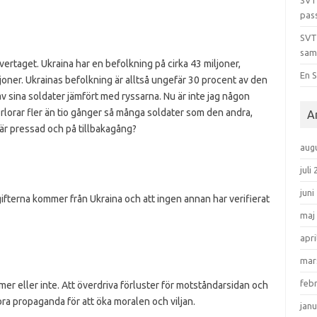
SVT
pas
SVT
sam
rtaget. Ukraina har en befolkning på cirka 43 miljoner,
En S
oner. Ukrainas befolkning är alltså ungefär 30 procent av den
v sina soldater jämfört med ryssarna. Nu är inte jag någon
rlorar fler än tio gånger så många soldater som den andra,
A
är pressad och på tillbakagång?
aug
juli
juni
ifterna kommer från Ukraina och att ingen annan har verifierat
maj
apri
mar
feb
mer eller inte. Att överdriva förluster för motståndarsidan och
bra propaganda för att öka moralen och viljan.
janu