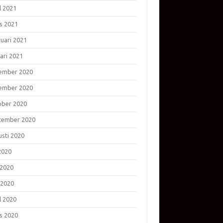
l 2021
s 2021
ruari 2021
ari 2021
ember 2020
ember 2020
ober 2020
tember 2020
usti 2020
 2020
 2020
 2020
l 2020
s 2020