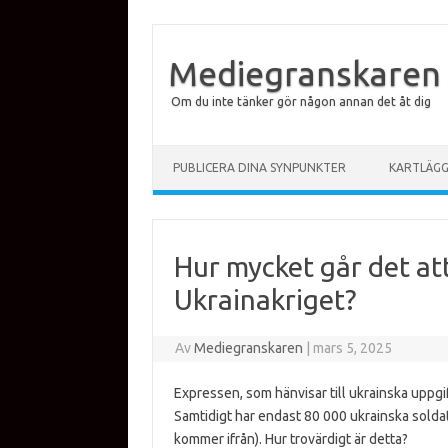
Mediegranskaren
Om du inte tänker gör någon annan det åt dig
Hoppa till innehåll
PUBLICERA DINA SYNPUNKTER
KARTLÄG
Hur mycket går det att
Ukrainakriget?
Av
Mediegranskaren
|
mars 5, 2025
Expressen, som hänvisar till ukrainska uppgif
Samtidigt har endast 80 000 ukrainska soldat
kommer ifrån). Hur trovärdigt är detta?