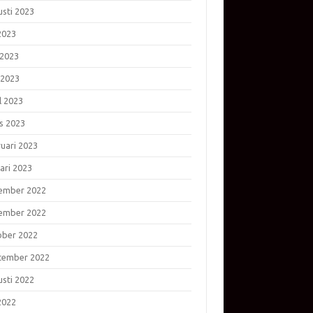
usti 2023
 2023
 2023
 2023
l 2023
s 2023
ruari 2023
ari 2023
ember 2022
ember 2022
ober 2022
tember 2022
usti 2022
 2022