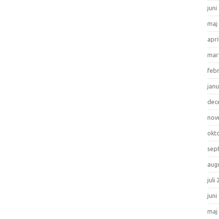
juni
maj
apri
mar
feb
janu
dec
nov
okt
sep
aug
juli
juni
maj