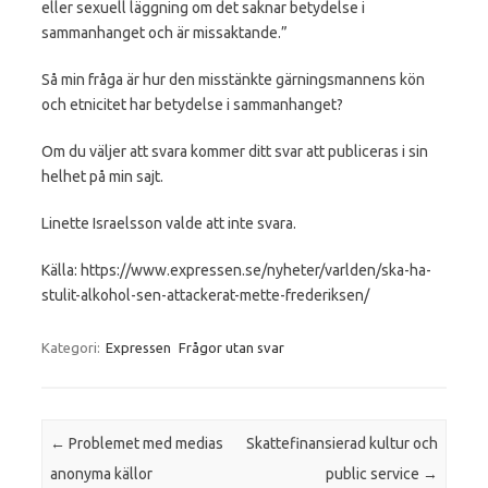
eller sexuell läggning om det saknar betydelse i
sammanhanget och är missaktande.”
Så min fråga är hur den misstänkte gärningsmannens kön
och etnicitet har betydelse i sammanhanget?
Om du väljer att svara kommer ditt svar att publiceras i sin
helhet på min sajt.
Linette Israelsson valde att inte svara.
Källa: https://www.expressen.se/nyheter/varlden/ska-ha-
stulit-alkohol-sen-attackerat-mette-frederiksen/
Kategori:
Expressen
Frågor utan svar
Inläggsnavigering
←
Problemet med medias
Skattefinansierad kultur och
anonyma källor
public service
→