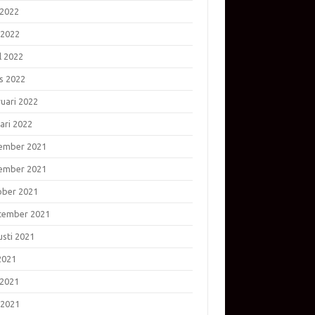
 2022
 2022
l 2022
s 2022
ruari 2022
ari 2022
ember 2021
ember 2021
ober 2021
tember 2021
usti 2021
 2021
 2021
 2021