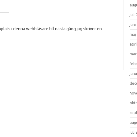
aug
juli
juni
lats i denna webbläsare till nästa gång jag skriver en
maj
apri
mar
feb
janu
dec
nov
okt
sep
aug
juli