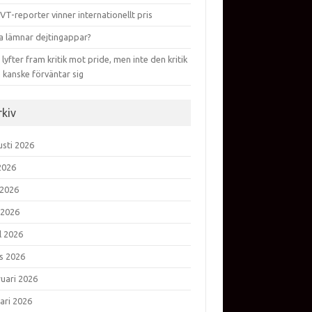
VT-reporter vinner internationellt pris
a lämnar dejtingappar?
lyfter fram kritik mot pride, men inte den kritik
 kanske förväntar sig
rkiv
usti 2026
 2026
 2026
 2026
l 2026
s 2026
ruari 2026
ari 2026