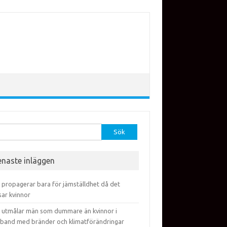
efter:
enaste inläggen
 propagerar bara för jämställdhet då det
sar kvinnor
 utmålar män som dummare än kvinnor i
band med bränder och klimatförändringar