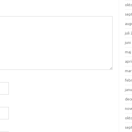
okt
sep
aug
juli
juni
maj
apri
mar
feb
janu
dec
nov
okt
sep