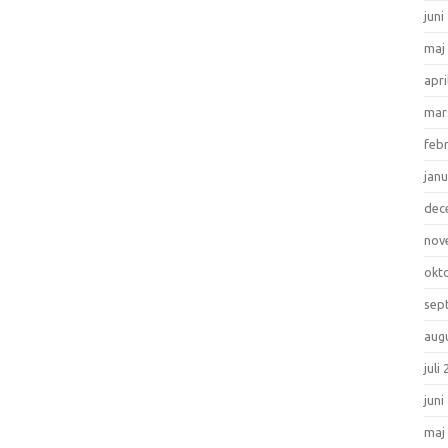
juni
maj
apri
mar
feb
janu
dec
nov
okt
sep
aug
juli
juni
maj