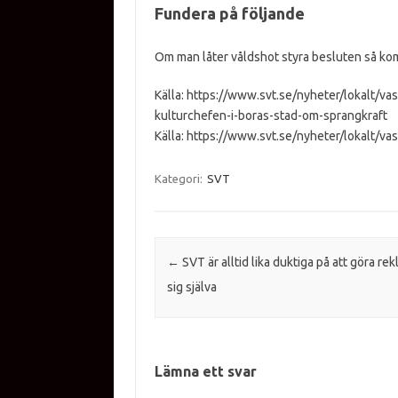
Fundera på följande
Om man låter våldshot styra besluten så kom
Källa: https://www.svt.se/nyheter/lokalt/va
kulturchefen-i-boras-stad-om-sprangkraft
Källa: https://www.svt.se/nyheter/lokalt/va
Kategori:
SVT
Inläggsnavigering
←
SVT är alltid lika duktiga på att göra rek
sig själva
Lämna ett svar