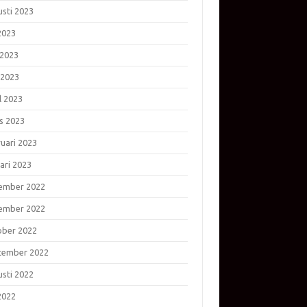
usti 2023
 2023
 2023
 2023
l 2023
s 2023
ruari 2023
ari 2023
ember 2022
ember 2022
ober 2022
tember 2022
usti 2022
 2022