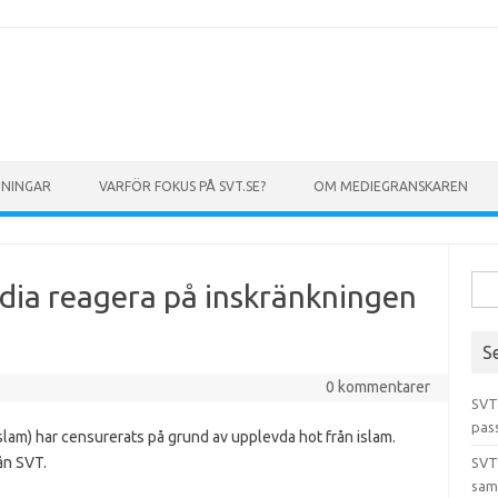
GNINGAR
VARFÖR FOKUS PÅ SVT.SE?
OM MEDIEGRANSKAREN
Sök 
edia reagera på inskränkningen
S
0 kommentarer
SVT
pas
islam) har censurerats på grund av upplevda hot från islam.
ån SVT.
SVT
sam