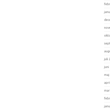
feb
janu
dec
nov
okt
sep
aug
juli
juni
maj
apri
mar
feb
janu