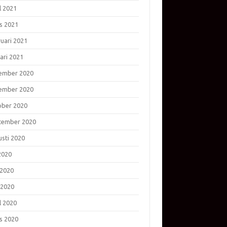
l 2021
s 2021
ruari 2021
ari 2021
ember 2020
ember 2020
ober 2020
tember 2020
usti 2020
 2020
 2020
 2020
l 2020
s 2020