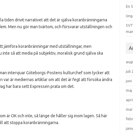
En S
Ung
 tiden drivit narrativet att det är själva koranbränningarna
SVT 
dem. Men nu gör man tvärtom, och försvarar utställningen och
man
att jämföra koranbränningar med utställningar, men
A
u inte så att media på subjektiv, moralisk grund själva ska
aug
juli
r man intervjuar Göteborgs-Postens kulturchef som tycker att
n var är mediernas artiklar om att det är fegt att försöka ändra
juni
 Jag har bara sett Expressen prata om det.
maj
apri
mar
om är OK och inte, så länge de håller sig inom lagen. Så här
feb
ill att stoppa koranbränningarna.
janu