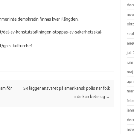
dec
nov
mer inte demokratin finnas kvar i längden.
okt
st/del-av-konstutstallningen-stoppas-av-sakerhetsskal-
sep
aug
st/gp-s-kulturchef
juli
juni
maj
apri
lam för
SR lägger ansvaret på amerikansk polis när folk
mar
inte kan bete sig
→
feb
janu
dec
nov