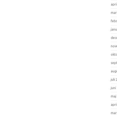
apri
mar
feb
janu
dec
nov
okt
sep
aug
juli
juni
maj
apri
mar