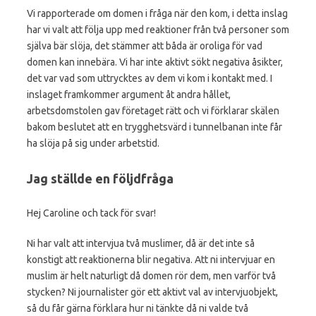
Vi rapporterade om domen i fråga när den kom, i detta inslag
har vi valt att följa upp med reaktioner från två personer som
själva bär slöja, det stämmer att båda är oroliga för vad
domen kan innebära. Vi har inte aktivt sökt negativa åsikter,
det var vad som uttrycktes av dem vi kom i kontakt med. I
inslaget framkommer argument åt andra hållet,
arbetsdomstolen gav företaget rätt och vi förklarar skälen
bakom beslutet att en trygghetsvärd i tunnelbanan inte får
ha slöja på sig under arbetstid.
Jag ställde en följdfråga
Hej Caroline och tack för svar!
Ni har valt att intervjua två muslimer, då är det inte så
konstigt att reaktionerna blir negativa. Att ni intervjuar en
muslim är helt naturligt då domen rör dem, men varför två
stycken? Ni journalister gör ett aktivt val av intervjuobjekt,
så du får gärna förklara hur ni tänkte då ni valde två