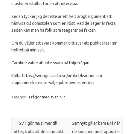
muslimer istället för en att intervjua.
Sedan tycker jag det inte är ett helt ärligt argument att
hänvisa till domstolen som en röst. Vad de säger är fakta,
sedan kan man ha folk som reagerar på faktan.
Om du väljer att svara kommer ditt svar att publiceras i sin
helhet på min sajt.
Caroline valde att inte svara på följdfrågan.
Källa: https://sverigesradio.se/artikel/kvinnor-om-
slojdomen-kan-inte-valja-jobb-over-identitet
Kategori:
Frågor med svar
SR
Inläggsnavigering
←
SVT gör muslimer till
Samnytt gillar bara Brå när
offer, trots att de sannolikt
de kommer med rapporter