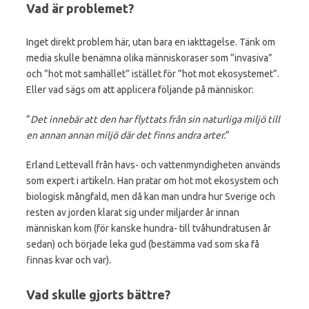
Vad är problemet?
Inget direkt problem här, utan bara en iakttagelse. Tänk om
media skulle benämna olika människoraser som ”invasiva”
och ”hot mot samhället” istället för ”hot mot ekosystemet”.
Eller vad sägs om att applicera följande på människor:
”
Det innebär att den har flyttats från sin naturliga miljö till
en annan annan miljö där det finns andra arter.
”
Erland Lettevall från havs- och vattenmyndigheten används
som expert i artikeln. Han pratar om hot mot ekosystem och
biologisk mångfald, men då kan man undra hur Sverige och
resten av jorden klarat sig under miljarder år innan
människan kom (för kanske hundra- till tvåhundratusen år
sedan) och började leka gud (bestämma vad som ska få
finnas kvar och var).
Vad skulle gjorts bättre?