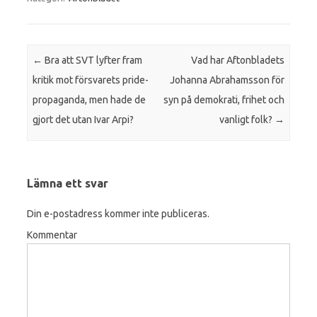
Inläggsnavigering
←
Bra att SVT lyfter fram
Vad har Aftonbladets
kritik mot försvarets pride-
Johanna Abrahamsson för
propaganda, men hade de
syn på demokrati, frihet och
gjort det utan Ivar Arpi?
vanligt folk?
→
Lämna ett svar
Din e-postadress kommer inte publiceras.
Kommentar