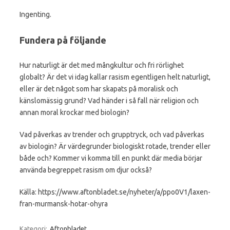
Ingenting.
Fundera på följande
Hur naturligt är det med mångkultur och fri rörlighet
globalt? Är det vi idag kallar rasism egentligen helt naturligt,
eller är det något som har skapats på moralisk och
känslomässig grund? Vad händer i så fall när religion och
annan moral krockar med biologin?
Vad påverkas av trender och grupptryck, och vad påverkas
av biologin? Är värdegrunder biologiskt rotade, trender eller
både och? Kommer vi komma till en punkt där media börjar
använda begreppet rasism om djur också?
Källa: https://www.aftonbladet.se/nyheter/a/ppo0V1/laxen-
fran-murmansk-hotar-ohyra
Kategori:
Aftonbladet