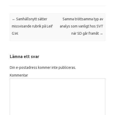
Inläggsnavigering
←
Samhällsnytt sätter
Samma tröttsamma typ av
missvisande rubrik på Leif
analys som vanligt hos SVT
G.W.
när SD går framåt
→
Lämna ett svar
Din e-postadress kommer inte publiceras.
Kommentar