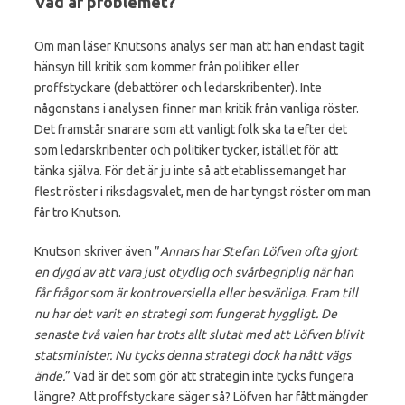
Vad är problemet?
Om man läser Knutsons analys ser man att han endast tagit
hänsyn till kritik som kommer från politiker eller
proffstyckare (debattörer och ledarskribenter). Inte
någonstans i analysen finner man kritik från vanliga röster.
Det framstår snarare som att vanligt folk ska ta efter det
som ledarskribenter och politiker tycker, istället för att
tänka själva. För det är ju inte så att etablissemanget har
flest röster i riksdagsvalet, men de har tyngst röster om man
får tro Knutson.
Knutson skriver även ”
Annars har Stefan Löfven ofta gjort
en dygd av att vara just otydlig och svårbegriplig när han
får frågor som är kontroversiella eller besvärliga. Fram till
nu har det varit en strategi som fungerat hyggligt. De
senaste två valen har trots allt slutat med att Löfven blivit
statsminister. Nu tycks denna strategi dock ha nått vägs
ände.
” Vad är det som gör att strategin inte tycks fungera
längre? Att proffstyckare säger så? Löfven har fått mängder