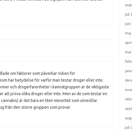
aug
juli
juni
maj
apri
mar
feb
janu
ndlade om faktorer som påverkar risken för
som har betydelse för varför man testar droger eller inte.
dec
ormer och drogerfarenheter i kamratgruppen är de viktigaste
nov
er att pröva olika droger eller inte. Men av de som testar en
okt
 cannabis) är det bara en liten minoritet som utvecklar
sig från den större gruppen som prövar.
sep
aug
juli