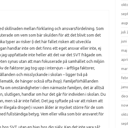
okt
sep
aug
ed skillnaden mellan förklaring och ansvarsfördelning. Som
juli
kuterade om vem som bär skulden för att det blivit som det
juni
ka typer av risker (i det här fallet risken att utveckla
n handlar inte om det finns ett eget ansvar eller inte, ej
maj
 jag uppfattade inte heller att det var det SVT frågade om.
apri
heten synas utan att man fokuserade på samhället och miljön
v de faktorer jag tog upp i intervjun – ärftliga faktorer,
mar
ållanden och misslyckande i skolan – ligger två på
feb
oblematik, de hänger också ofta ihop). Familjeförhållanden
janu
fta om omständigheter i den närmaste familjen, det är alltså
, slutligen, handlar om hur det går för individen i skolan. Du
dec
, men så är inte fallet. Det jag syftade på var att risken att
nov
r illegala droger) i vuxen ålder är mycket större för de som
med fullständiga betyg. Vem eller vilka som bör ansvaret för
okt
sep
 hos SVT, utan en bias hos dig själv. Kan det inte vara så?