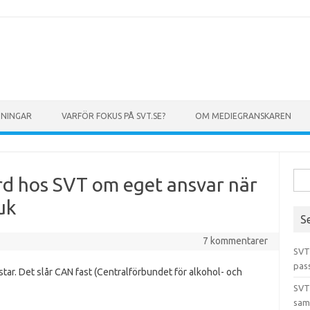
GNINGAR
VARFÖR FOKUS PÅ SVT.SE?
OM MEDIEGRANSKAREN
Sök 
ord hos SVT om eget ansvar när
uk
S
7 kommentarer
SVT
pas
estar. Det slår CAN fast (Centralförbundet för alkohol- och
SVT
sam