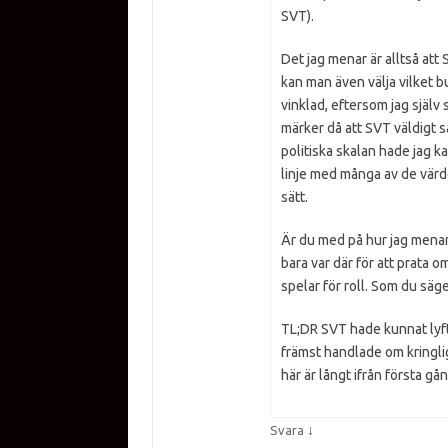
SVT).
Det jag menar är alltså att
kan man även välja vilket b
vinklad, eftersom jag själv 
märker då att SVT väldigt sä
politiska skalan hade jag k
linje med många av de värde
sätt.
Är du med på hur jag menar 
bara var där för att prata 
spelar för roll. Som du säge
TL;DR SVT hade kunnat lyft
främst handlade om kringl
här är långt ifrån första gå
↓
Svara