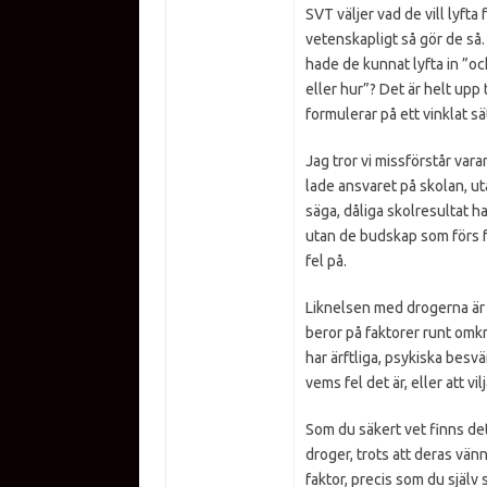
SVT väljer vad de vill lyfta 
vetenskapligt så gör de så
hade de kunnat lyfta in ”oc
eller hur”? Det är helt upp 
formulerar på ett vinklat sä
Jag tror vi missförstår vara
lade ansvaret på skolan, ut
säga, dåliga skolresultat ha
utan de budskap som förs fr
fel på.
Liknelsen med drogerna är all
beror på faktorer runt omkri
har ärftliga, psykiska besvä
vems fel det är, eller att vi
Som du säkert vet finns d
droger, trots att deras vän
faktor, precis som du själv 