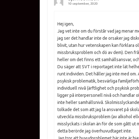
10 september, 2020
Hej igen,
Jag vet inte om du förstår vad jag menar m
jag ser det handlar inte de orsaker jag dis
blivit, utan hur vetenskapen kan förklara oli
missbruksproblem och dö av dem). Den fråga
heller om det finns ett samhällsansvar, och
Du säger att SVT i reportaget inte lät hel
runt individen. Det håller jag inte med om. A
psykisk problematik, besvärliga familjeförh
individuell nivå (ärftlighet och psykisk pr
ligger på interpersonell nivå och handlar o
inte heller samhällsnivå. Skolmisslyckanden
tolkade det som att jag la ansvaret på skolan
utveckla missbruksproblem (av alkohol elle
misslyckats i skolan än för de som gått ut 
detta berörde jag överhuvudtaget inte.
Jag tror att huvudproblemet här inte är bias