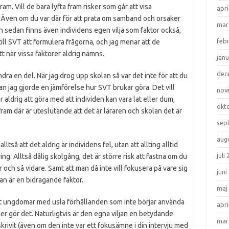
fram. Vill de bara lyfta fram risker som går att visa
apri
. Även om du var där för att prata om samband och orsaker
mar
h sedan finns även individens egen vilja som faktor också,
feb
till SVT att formulera frågorna, och jag menar att de
tt när vissa faktorer aldrig nämns.
janu
dec
ndra en del. När jag drog upp skolan så var det inte för att du
an jag gjorde en jämförelse hur SVT brukar göra. Det vill
nov
r aldrig att göra med att individen kan vara lat eller dum,
okt
am där är uteslutande att det är läraren och skolan det är
sep
aug
tså att det aldrig är individens fel, utan att allting alltid
juli
ng. Alltså dålig skolgång, det är större risk att fastna om du
r och så vidare. Samt att man då inte vill fokusera på vare sig
juni
ljan är en bidragande faktor.
maj
et ungdomar med usla förhållanden som inte börjar använda
apri
ner gör det. Naturligtvis är den egna viljan en betydande
mar
skrivit (även om den inte var ett fokusämne i din intervju med