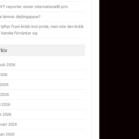
VT-reporter vinner internationellt pris
a lämnar dejtingappar?
lyfter fram kritik mot pride, men inte den kritik
 kanske förväntar sig
rkiv
usti 2026
 2026
 2026
 2026
l 2026
s 2026
ruari 2026
ari 2026