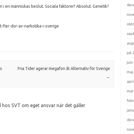
dec
 in i en människas beslut. Sociala faktorer? Absolut. Genetik?
nov
okt
t-fler-dor-av-narkotika-i-sverige
sep
aug
juli
juni
ns
Fria Tider agerar megafon åt Alternativ för Sverige
maj
→
apri
mar
feb
d hos SVT om eget ansvar när det gäller
janu
dec
nov