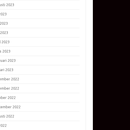
usti 2023
 2023
 2023
 2023
l 2023
s 2023
ruari 2023
ari 2023
ember 2022
ember 2022
ober 2022
tember 2022
usti 2022
 2022