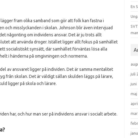
En S
Ung
 lägger fram olika samband som gör att folk kan fastna i
SVT 
en och misslyckanden i skolan. Johnson blir även intervjuad
man
det någonting om individens ansvar. Det är ju trots allt
lutet att använda droger. Istället ligger allt fokus på samhället
ett socialistiskt synsätt, där samhället förväntas lösa alla
A
h helt i händerna på omgivningen och normerna.
aug
 del av ansvaret ligger på individen. Det är samma mentalitet
juli
från skolan. Det är väldigt sällan skulden läggs på lärare,
kuld ligger på skola och lärare.
juni
maj
apri
mar
den har, och hur man ser på individens ansvar i socialt arbete.
feb
a?
janu