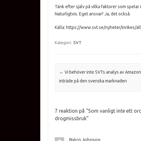
Tänk efter själv på vilka faktorer som spelar
Naturligtvis. Eget ansvar? Ja, det också.
Källa: https://www.svt.se/nyheter/inrikes/all
Kategori:
SVT
Inläggsnavigering
←
Vi behöver inte SVTs analys av Amazo
inträde på den svenska marknaden
7 reaktion på “
Som vanligt inte ett or
drogmissbruk
”
Björn Johnson