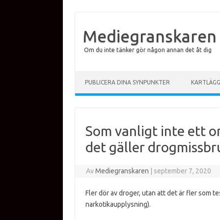
Mediegranskaren
Om du inte tänker gör någon annan det åt dig
Hoppa till innehåll
PUBLICERA DINA SYNPUNKTER
KARTLÄG
Som vanligt inte ett 
det gäller drogmissbr
Av
Mediegranskaren
|
september 7, 2020
Fler dör av droger, utan att det är fler som t
narkotikaupplysning).