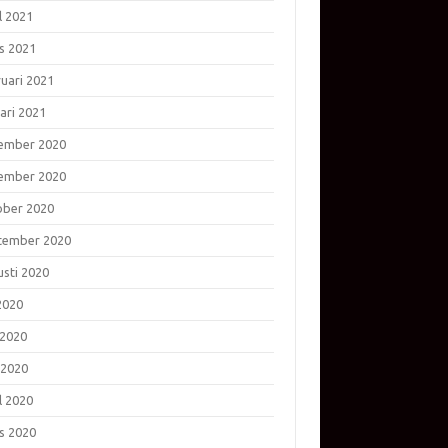
l 2021
s 2021
ruari 2021
ari 2021
ember 2020
ember 2020
ober 2020
tember 2020
usti 2020
 2020
 2020
 2020
l 2020
s 2020