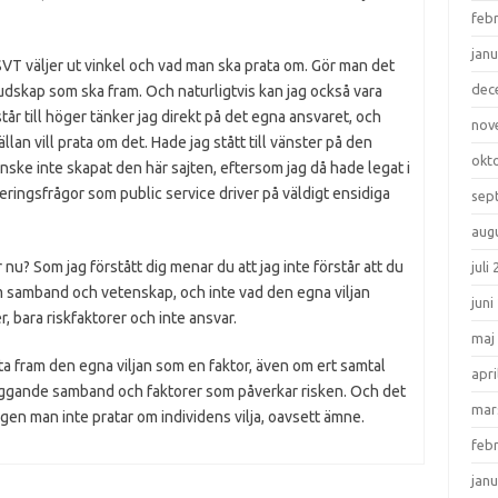
feb
janu
 SVT väljer ut vinkel och vad man ska prata om. Gör man det
dec
udskap som ska fram. Och naturligtvis kan jag också vara
står till höger tänker jag direkt på det egna ansvaret, och
nov
llan vill prata om det. Hade jag stått till vänster på den
okt
anske inte skapat den här sajten, eftersom jag då hade legat i
ringsfrågor som public service driver på väldigt ensidiga
sep
aug
nu? Som jag förstått dig menar du att jag inte förstår att du
juli
om samband och vetenskap, och inte vad den egna viljan
juni
r, bara riskfaktorer och inte ansvar.
maj
a fram den egna viljan som en faktor, även om ert samtal
apri
iggande samband och faktorer som påverkar risken. Och det
mar
ngen man inte pratar om individens vilja, oavsett ämne.
feb
janu