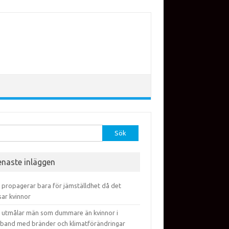
efter:
enaste inläggen
 propagerar bara för jämställdhet då det
sar kvinnor
 utmålar män som dummare än kvinnor i
band med bränder och klimatförändringar