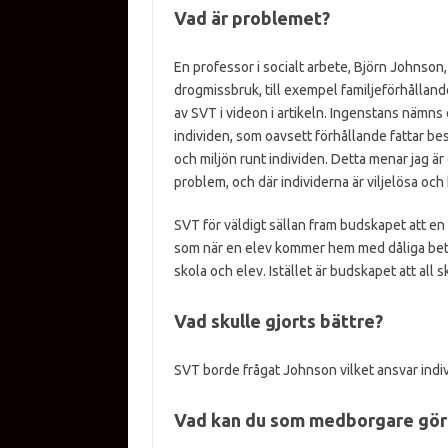
Vad är problemet?
En professor i socialt arbete, Björn Johnson,
drogmissbruk, till exempel familjeförhålland
av SVT i videon i artikeln. Ingenstans nämns 
individen, som oavsett förhållande fattar bes
och miljön runt individen. Detta menar jag är 
problem, och där individerna är viljelösa oc
SVT för väldigt sällan fram budskapet att en
som när en elev kommer hem med dåliga betyg 
skola och elev. Istället är budskapet att all s
Vad skulle gjorts bättre?
SVT borde frågat Johnson vilket ansvar indivi
Vad kan du som medborgare gör