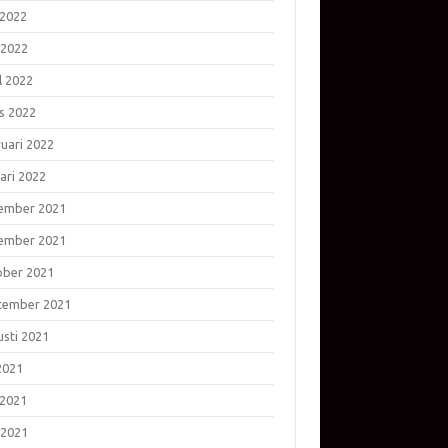
 2022
 2022
l 2022
s 2022
ruari 2022
ari 2022
ember 2021
ember 2021
ober 2021
tember 2021
usti 2021
 2021
 2021
 2021