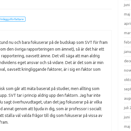
juni
maj
Inläggsförfattare
apri
mar
feb
stund nu och bara fokuserar på de budskap som SVT för fram
m den övriga rapporteringen om ämnet), så är det här ett
janu
apportering, oavsett ämne. Det vill säga att man aldrig
dec
individens eget ansvar och så vidare. Det är det som är min
al, oavsett kringliggande faktorer, är i sig en faktor som
nov
okt
isk som går att mäta baserat på studier, men allting som
sep
upp. SVT tar i princip aldrig upp den faktorn. Jag har inte
aug
 du sagt överhuvudtaget, utan det jag fokuserar på är vilka
juli
 annat genom att bjuda in dig, som är professor i socialt
 ställa väl valda frågor till dig som fokuserar på vissa av
juni
fram.
maj