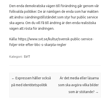
Den enda demokratiska vägen till förändring går genom vår
folkvalda politiker. De är nämligen de enda som har makten
att ändra i sändningstillståndet som styr hur public service
ska agera. Om du vill få till ändring är den enda realistiska
vägen att rösta för ändringen.
Källa: https://www.svt.se/kultur/svensk-public-service-
foljer-inte-efter-bbc-s-skarpta-regler
Kategori:
SVT
Inläggsnavigering
←
Expressen håller också
Är det media eller läsarna
på med identitetspolitik
som ska avgöra vilka bilder
som är stötande?
→