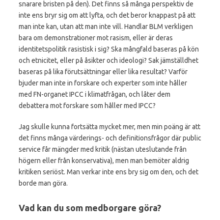
snarare bristen på den). Det finns så många perspektiv de
inte ens bryr sig om att lyfta, och det beror knappast på att
man inte kan, utan att man inte vill. Handlar BLM verkligen
bara om demonstrationer mot rasism, eller är deras
identitetspolitik rasistisk i sig? Ska mångfald baseras på kön
och etnicitet, eller på åsikter och ideologi? Sak jämställdhet
baseras på lika förutsättningar eller lika resultat? Varför
bjuder man inte in forskare och experter som inte håller
med FN-organet IPCC i klimatfrågan, och låter dem
debattera mot forskare som håller med IPCC?
Jag skulle kunna fortsätta mycket mer, men min poäng är att
det finns många värderings- och definitionsfrågor där public
service får mängder med kritik (nästan uteslutande från
högern eller från konservativa), men man bemöter aldrig
kritiken seriöst. Man verkar inte ens bry sig om den, och det
borde man göra.
Vad kan du som medborgare göra?