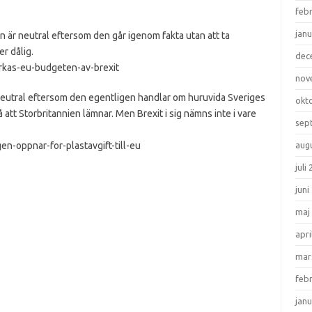
feb
janu
n är neutral eftersom den går igenom fakta utan att ta
r dålig.
dec
erkas-eu-budgeten-av-brexit
nov
neutral eftersom den egentligen handlar om huruvida Sveriges
okt
på att Storbritannien lämnar. Men Brexit i sig nämns inte i vare
sep
en-oppnar-for-plastavgift-till-eu
aug
juli
juni
maj
apri
mar
feb
janu