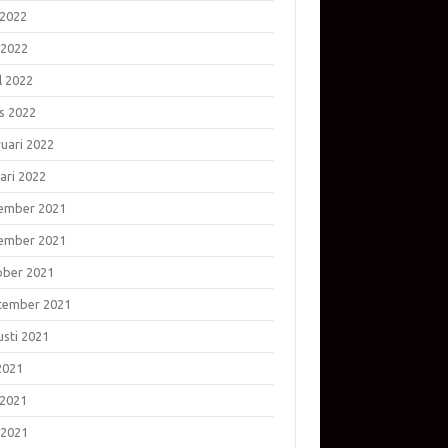
 2022
 2022
l 2022
s 2022
ruari 2022
ari 2022
ember 2021
ember 2021
ober 2021
tember 2021
usti 2021
 2021
 2021
 2021