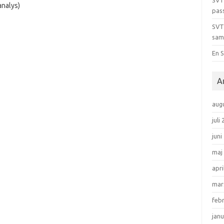
SVT
analys)
pas
SVT
sam
En S
A
aug
juli
juni
maj
apri
mar
feb
janu