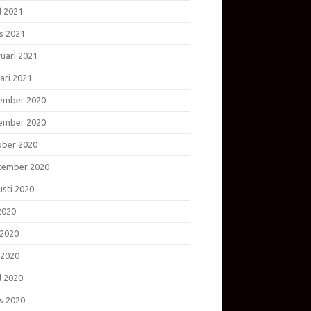
l 2021
s 2021
ruari 2021
ari 2021
ember 2020
ember 2020
ober 2020
tember 2020
usti 2020
 2020
 2020
 2020
l 2020
s 2020