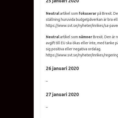
25 januari 2020
Neutral
artikel som
fokuserar
på Brexit. De
ställning huruvida budgetpåverkan är bra elle
https://www.svt.se/nyheter/inrikes/sa-pav
Neutral
artikel som
nämner
Brexit. Den är 
avgift till EU ska ökas eller inte, med tanke 
sig positiva eller negativa ordalag.
https://www.svt.se/nyheter/inrikes/regering
26 januari 2020
–
27 januari 2020
–