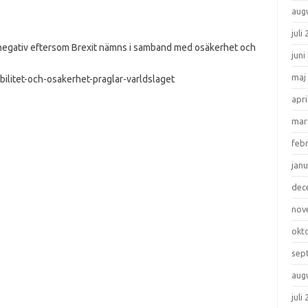
aug
juli
 negativ eftersom Brexit nämns i samband med osäkerhet och
juni
maj
bilitet-och-osakerhet-praglar-varldslaget
apri
mar
feb
janu
dec
nov
okt
sep
aug
juli