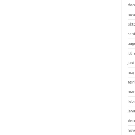
dec
nov
okt
sep
aug
juli
juni
maj
apri
mar
feb
janu
dec
nov