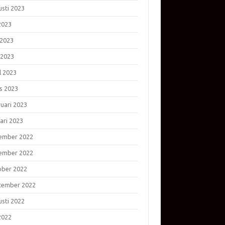
usti 2023
 2023
 2023
 2023
l 2023
s 2023
ruari 2023
ari 2023
ember 2022
ember 2022
ober 2022
tember 2022
usti 2022
 2022