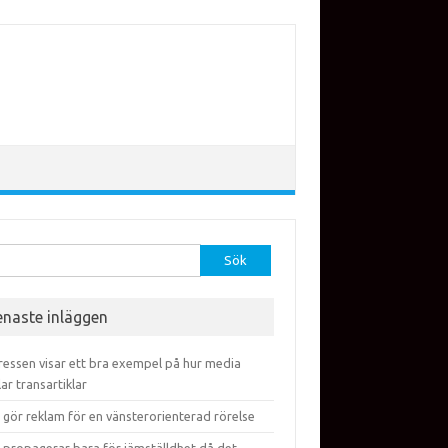
efter:
enaste inläggen
ressen visar ett bra exempel på hur media
lar transartiklar
 gör reklam för en vänsterorienterad rörelse