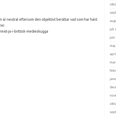
okt
sep
n är neutral eftersom den objektivt berättar vad som har hänt
aug
rer.
juli
exit-ja-i-brittisk-medieskugga
juni
maj
apri
mar
feb
janu
dec
nov
okt
sep