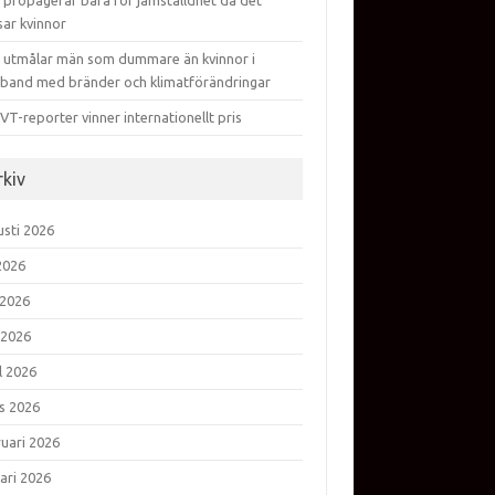
 propagerar bara för jämställdhet då det
sar kvinnor
 utmålar män som dummare än kvinnor i
band med bränder och klimatförändringar
VT-reporter vinner internationellt pris
rkiv
usti 2026
 2026
 2026
 2026
l 2026
s 2026
ruari 2026
ari 2026