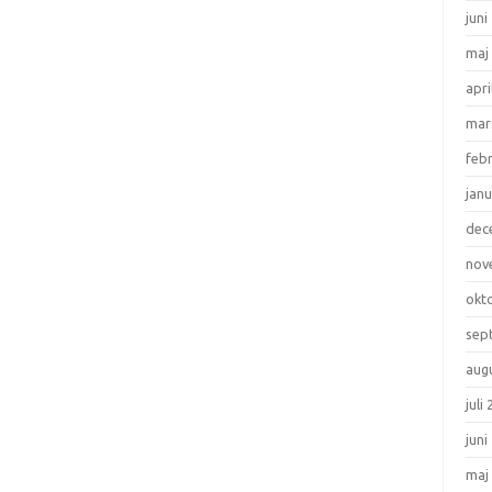
juni
maj
apri
mar
feb
janu
dec
nov
okt
sep
aug
juli
juni
maj