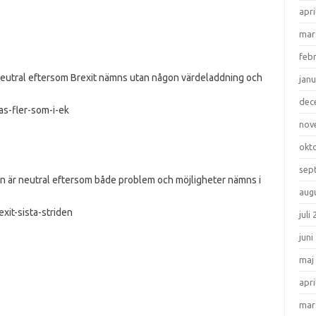
apri
mar
feb
neutral eftersom Brexit nämns utan någon värdeladdning och
janu
dec
as-fler-som-i-ek
nov
okt
sep
en är neutral eftersom både problem och möjligheter nämns i
aug
xit-sista-striden
juli
juni
maj
apri
mar